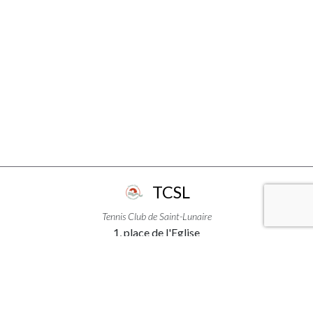
TCSL
Tennis Club de Saint-Lunaire
1, place de l'Eglise
35800 - Saint-Lunaire
+33299463111
LIENS PRATIQUES
ACCÈS & INFORMATIONS