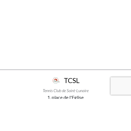
TCSL
Tennis Club de Saint-Lunaire
1, place de l'Eglise
35800 - Saint-Lunaire
+33299463111
LIENS PRATIQUES
ACCÈS & INFORMATIONS