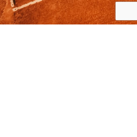
TCSL
Tennis Club de Saint-Lunaire
1, place de l'Eglise
35800 - Saint-Lunaire
+33299463111
LIENS PRATIQUES
ACCÈS & INFORMATIONS
MENTIONS LÉGALES
PLAN DU SITE