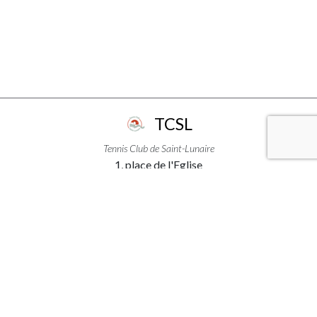
TCSL
Tennis Club de Saint-Lunaire
1, place de l'Eglise
35800 - Saint-Lunaire
+33299463111
LIENS PRATIQUES
ACCÈS & INFORMATIONS
MENTIONS LÉGALES
PLAN DU SITE
CRÉDITS
SUIVEZ-NOUS